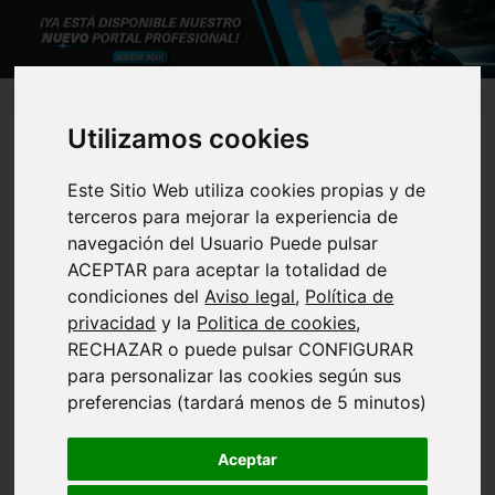
Utilizamos cookies
https://v4.notabilus.com/
Bienvenido a Notabilus Online V4
La herramienta indispensable para los profesionales de las dos
Este Sitio Web utiliza cookies propias y de
ruedas
terceros para mejorar la experiencia de
navegación del Usuario Puede pulsar
Notabilus OnLine te ofrece una solución integral para tu negocio
ACEPTAR para aceptar la totalidad de
porque aúna: la experiencia de empresarios iguales a ti, en la venta
condiciones del
Aviso legal
,
Política de
y reparación de motos, con una tecnología informática de última
privacidad
y la
Politica de cookies
,
generación.
RECHAZAR o puede pulsar CONFIGURAR
para personalizar las cookies según sus
El resultado, una
preferencias (tardará menos de 5 minutos)
plataforma única
SOFGESA S.L. y EL MOTORISTA S.L.
para gestionar
Aceptar
NIF: B11828456 y B11606761
todas tus